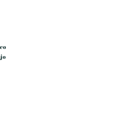
co
jo