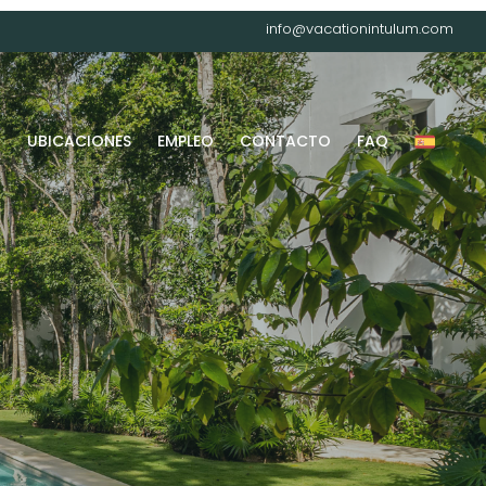
info@vacationintulum.com
G
UBICACIONES
EMPLEO
CONTACTO
FAQ