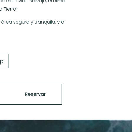
creíble vida salvaje, el clima
a Tierra!
área segura y tranquila, y a
pp
Reservar