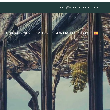
info@vacationintulum.com
G
UBICACIONES
EMPLEO
CONTACTO
FAQ