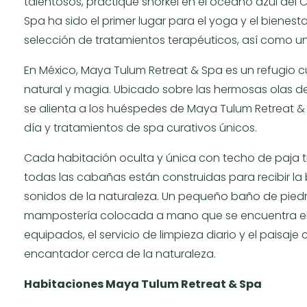
talentosos, practique snorkel en el océano azul del
Spa ha sido el primer lugar para el yoga y el bienes
selección de tratamientos terapéuticos, así como u
En México, Maya Tulum Retreat & Spa es un refugio c
natural y magia. Ubicado sobre las hermosas olas de
se alienta a los huéspedes de Maya Tulum Retreat & 
día y tratamientos de spa curativos únicos.
Cada habitación oculta y única con techo de paja ti
todas las cabañas están construidas para recibir la br
sonidos de la naturaleza. Un pequeño baño de pie
mampostería colocada a mano que se encuentra en 
equipados, el servicio de limpieza diario y el pais
encantador cerca de la naturaleza.
Habitaciones Maya Tulum Retreat & Spa