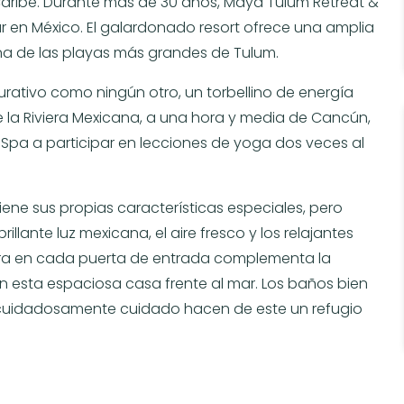
 Caribe. Durante más de 30 años, Maya Tulum Retreat &
tar en México. El galardonado resort ofrece una amplia
na de las playas más grandes de Tulum.
urativo como ningún otro, un torbellino de energía
 la Riviera Mexicana, a una hora y media de Cancún,
Spa a participar en lecciones de yoga dos veces al
ene sus propias características especiales, pero
illante luz mexicana, el aire fresco y los relajantes
dra en cada puerta de entrada complementa la
esta espaciosa casa frente al mar. Los baños bien
aje cuidadosamente cuidado hacen de este un refugio