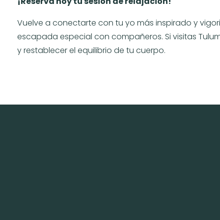
¡Reserva hoy tu sesión de relajación!
Vuelve a conectarte con tu yo más inspirado y vigo
escapada especial con compañeros. Si visitas Tulum,
y restablecer el equilibrio de tu cuerpo.