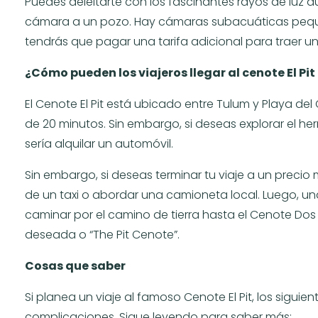
Puedes deleitarte con los fascinantes rayos de luz 
cámara a un pozo. Hay cámaras subacuáticas pequeñ
tendrás que pagar una tarifa adicional para traer 
¿Cómo pueden los viajeros llegar al cenote El Pi
El Cenote El Pit está ubicado entre Tulum y Playa de
de 20 minutos. Sin embargo, si deseas explorar el h
sería alquilar un automóvil.
Sin embargo, si deseas terminar tu viaje a un precio 
de un taxi o abordar una camioneta local. Luego, u
caminar por el camino de tierra hasta el Cenote Dos 
deseada o “The Pit Cenote”.
Cosas que saber
Si planea un viaje al famoso Cenote El Pit, los siguie
complicaciones. Sigue leyendo para saber más: