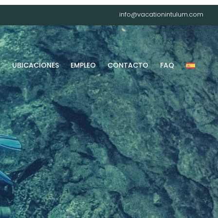
info@vacationintulum.com
G
UBICACIONES
EMPLEO
CONTACTO
FAQ