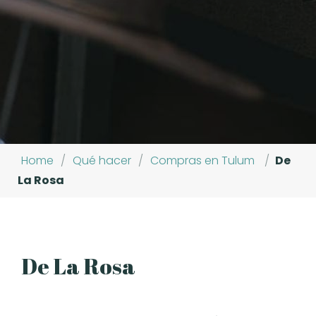
Home
/
Qué hacer
/
Compras en Tulum
/
De
La Rosa
De La Rosa