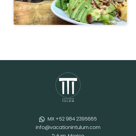
MX +52 984 2395665
info@vacationintulum.com
Tulum, Mexico