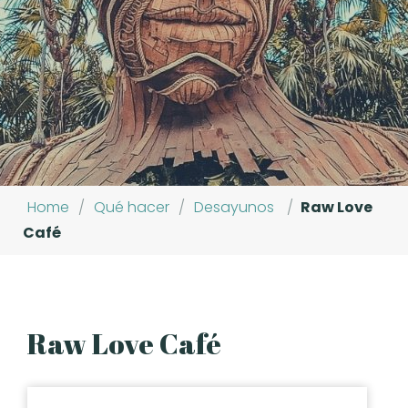
Home
/
Qué hacer
/
Desayunos
/
Raw Love
Café
Raw Love Café