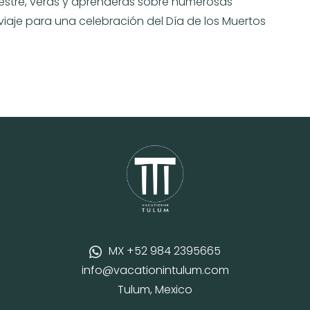
estre, verás y aprenderás sobre numerosas
 viaje para una celebración del Día de los Muertos
MX +52 984 2395665
info@vacationintulum.com
Tulum, Mexico