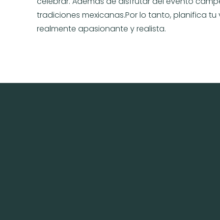
celebrar. Además de disfrutar del evento camp
tradiciones mexicanas.Por lo tanto, planifica tu
realmente apasionante y realista.