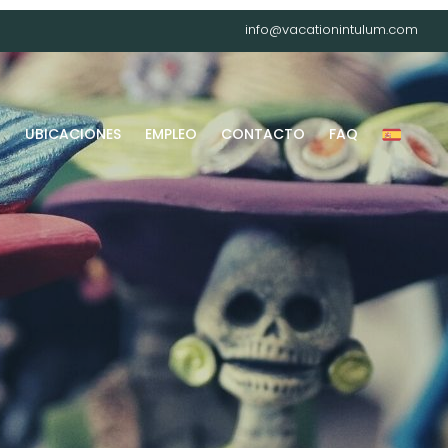
info@vacationintulum.com
G
UBICACIONES
EMPLEO
CONTACTO
FAQ