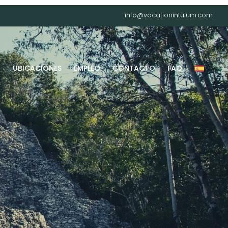
info@vacationintulum.com
G
UBICACIONES
EMPLEO
CONTACTO
FAQ