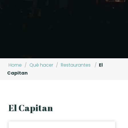
Home
/
Qué hacer
/
Restaurantes
/
El
Capitan
El Capitan