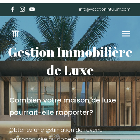
info@vacationintulum.com
Gestion Immobilière
de Luxe
Combien votre maison de luxe
pourrait-elle rapporter?
Obtenez une estimation de revenu
personnalisée ou appelez.