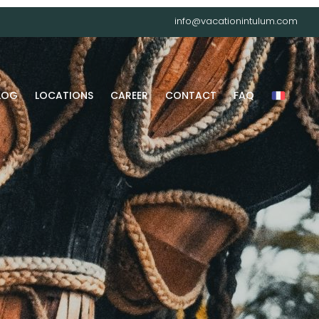
info@vacationintulum.com
LOG
LOCATIONS
CAREER
CONTACT
FAQ