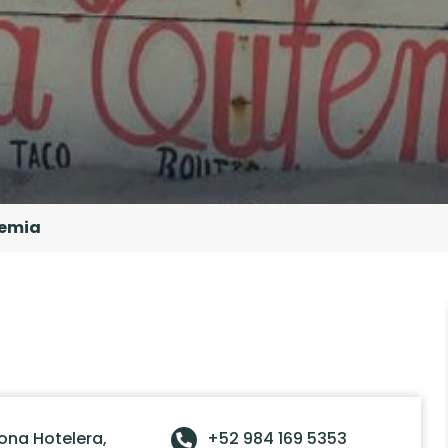
femia
ona Hotelera,
+52 984 169 5353