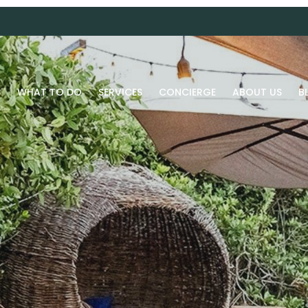
S
WHAT TO DO
SERVICES
CONCIERGE
ABOUT US
B