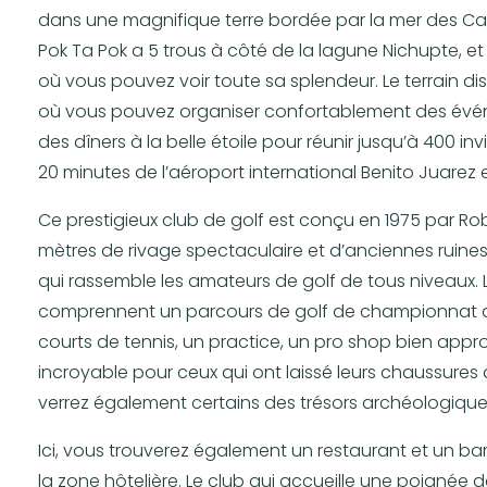
dans une magnifique terre bordée par la mer des Car
Pok Ta Pok a 5 trous à côté de la lagune Nichupte, e
où vous pouvez voir toute sa splendeur. Le terrain d
où vous pouvez organiser confortablement des événe
des dîners à la belle étoile pour réunir jusqu’à 400 i
20 minutes de l’aéroport international Benito Juarez 
Ce prestigieux club de golf est conçu en 1975 par Rob
mètres de rivage spectaculaire et d’anciennes ruin
qui rassemble les amateurs de golf de tous niveaux. L
comprennent un parcours de golf de championnat de 
courts de tennis, un practice, un pro shop bien app
incroyable pour ceux qui ont laissé leurs chaussures à
verrez également certains des trésors archéologique
Ici, vous trouverez également un restaurant et un ba
la zone hôtelière. Le club qui accueille une poignée d