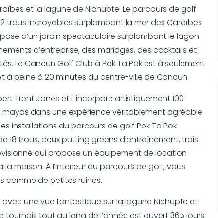
aïbes et la lagune de Nichupte. Le parcours de golf
t 2 trous incroyables surplombant la mer des Caraïbes
ispose d’un jardin spectaculaire surplombant le lagon
ments d’entreprise, des mariages, des cocktails et
nvités. Le Cancun Golf Club à Pok Ta Pok est à seulement
et à peine à 20 minutes du centre-ville de Cancun.
ert Trent Jones et il incorpore artistiquement 100
es mayas dans une expérience véritablement agréable
es installations du parcours de golf Pok Ta Pok
18 trous, deux putting greens d’entraînement, trois
rovisionné qui propose un équipement de location
 la maison. À l’intérieur du parcours de golf, vous
s comme de petites ruines.
r avec une vue fantastique sur la lagune Nichupte et
e tournois tout au long de l’année est ouvert 365 jours