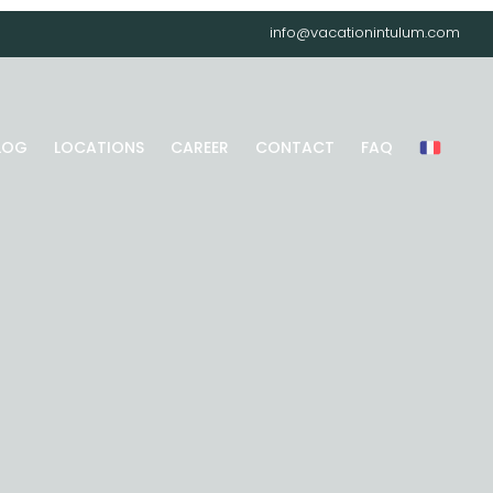
info@vacationintulum.com
LOG
LOCATIONS
CAREER
CONTACT
FAQ