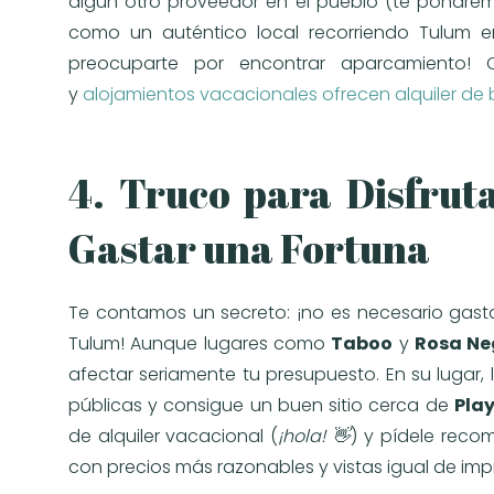
algún otro proveedor en el pueblo (te pondremo
como un auténtico local recorriendo Tulum ent
preocuparte por encontrar aparcamiento! C
y
alojamientos vacacionales ofrecen alquiler de b
4. Truco para Disfruta
Gastar una Fortuna
Te contamos un secreto: ¡no es necesario gasta
Tulum! Aunque lugares como
Taboo
y
Rosa Ne
afectar seriamente tu presupuesto. En su lugar,
públicas y consigue un buen sitio cerca de
Pla
de alquiler vacacional (
¡hola! 👋
) y pídele rec
con precios más razonables y vistas igual de imp