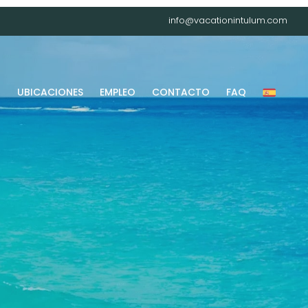
info@vacationintulum.com
G
UBICACIONES
EMPLEO
CONTACTO
FAQ