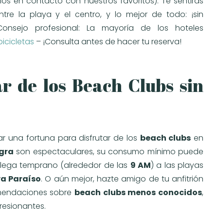
s en contacto con nuestros favoritos). Te sentirás
re la playa y el centro, y lo mejor de todo: ¡sin
onsejo profesional: La mayoría de los hoteles
icicletas
– ¡Consulta antes de hacer tu reserva!
r de los Beach Clubs sin
r una fortuna para disfrutar de los
beach clubs
en
gra
son espectaculares, su consumo mínimo puede
 llega temprano (alrededor de las
9 AM
) a las playas
ya Paraíso
. O aún mejor, hazte amigo de tu anfitrión
omendaciones sobre
beach clubs menos conocidos
,
resionantes.