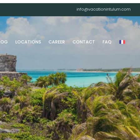
info@vacationintulum.com
LOG
LOCATIONS
CAREER
CONTACT
FAQ