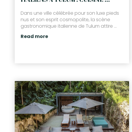
Dans une ville célébrée pour son luxe pieds
nus et son esprit cosmopolite, la scène
gastronomique italienne de Tulum attire ...
Read more