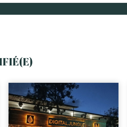
S
WHAT TO DO
SERVICES
CONCIERGE
ABOUT US
B
FIÉ(E)