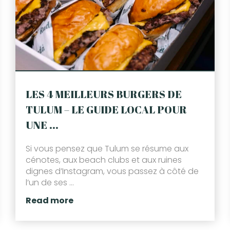
LES 4 MEILLEURS BURGERS DE
TULUM – LE GUIDE LOCAL POUR
UNE ...
Si vous pensez que Tulum se résume aux
cénotes, aux beach clubs et aux ruines
dignes d’Instagram, vous passez à côté de
l’un de ses ...
Read more