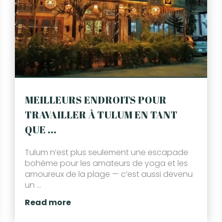
MEILLEURS ENDROITS POUR
TRAVAILLER À TULUM EN TANT
QUE ...
Tulum n’est plus seulement une escapade
bohème pour les amateurs de yoga et les
amoureux de la plage — c’est aussi devenu
un ...
Read more