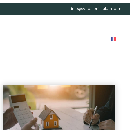
info@vacationintulum.com
LOG
LOCATIONS
CAREER
CONTACT
FAQ