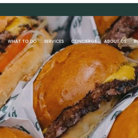
S
WHAT TO DO
SERVICES
CONCIERGE
ABOUT US
B