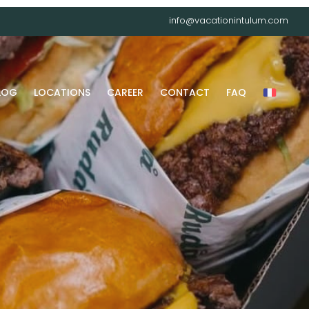
info@vacationintulum.com
LOG
LOCATIONS
CAREER
CONTACT
FAQ