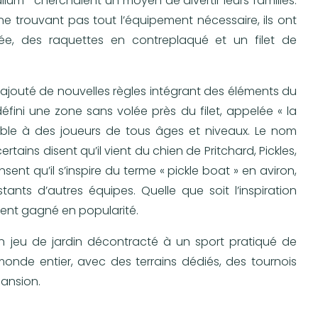
Callum—cherchaient un moyen de divertir leurs familles.
 ne trouvant pas tout l’équipement nécessaire, ils ont
ée, des raquettes en contreplaqué et un filet de
ont ajouté de nouvelles règles intégrant des éléments du
défini une zone sans volée près du filet, appelée « la
ssible à des joueurs de tous âges et niveaux. Le nom
certains disent qu’il vient du chien de Pritchard, Pickles,
sent qu’il s’inspire du terme « pickle boat » en aviron,
ts d’autres équipes. Quelle que soit l’inspiration
ement gagné en popularité.
’un jeu de jardin décontracté à un sport pratiqué de
onde entier, avec des terrains dédiés, des tournois
ansion.