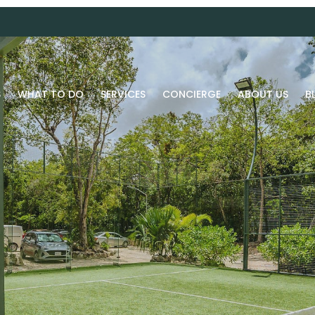
S
WHAT TO DO
SERVICES
CONCIERGE
ABOUT US
B