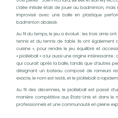
trois pères—Joel Pritchard, Bill Bell et Barney Mc
L’idée initiale était de jouer au badminton, mais
improvisé avec une balle en plastique perfor
badminton abaissé.
Au fil du temps, le jeu a évolué : les trois amis 
tennis et du tennis de table. Ils ont également 
cuisine », pour rendre le jeu équilibré et acce
« pickleball » a lui aussi une origine intéressante : 
qui courait après la balle, tandis que d’autres pen
désignant un bateau composé de rameurs restan
exacte, le nom est resté, et le pickleball a rapid
Au fil des décennies, le pickleball est passé d
manière compétitive aux États-Unis et dans le m
professionnels et une communauté en pleine exp