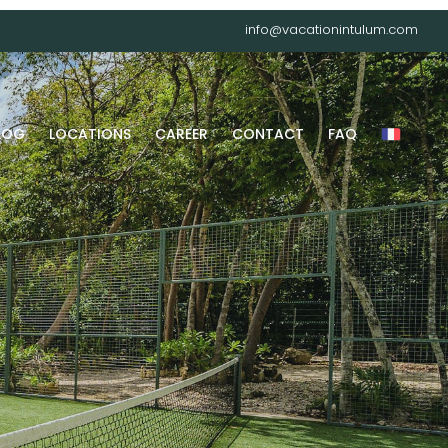
info@vacationintulum.com
LOG
LOCATIONS
CAREER
CONTACT
FAQ