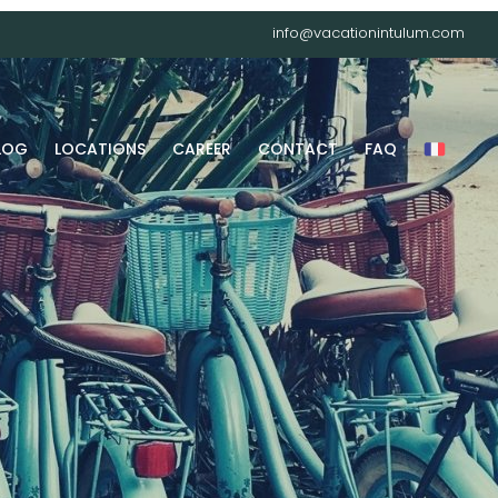
info@vacationintulum.com
LOG
LOCATIONS
CAREER
CONTACT
FAQ