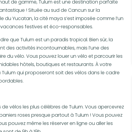
 haut de gamme, Tulum est une destination parfaite
ntastique ! Située au sud de Cancun sur la
le du Yucatan, la cité maya s’est imposée comme l’un
 vacances festives et éco-responsables.
ire que Tulum est un paradis tropical. Bien sûr, la
t des activités incontournables, mais l’une des
re du vélo. Vous pouvez louer un vélo et parcourir les
midables hôtels, boutiques et restaurants. À votre
 à Tulum qui proposeront soit des vélos dans le cadre
abordables.
ns de vélos les plus célèbres de Tulum. Vous apercevrez
 paniers roses presque partout à Tulum ! Vous pouvez
us pouvez même les réserver en ligne ou aller les
e sont de 9h à 19h.