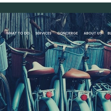
S
WHAT TO DO
SERVICES
CONCIERGE
ABOUT US
B