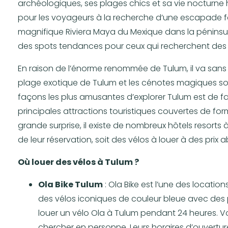
archéologiques, ses plages chics et sa vie nocturne
pour les voyageurs à la recherche d’une escapade fa
magnifique Riviera Maya du Mexique dans la péninsu
des spots tendances pour ceux qui recherchent des
En raison de l’énorme renommée de Tulum, il va sans d
plage exotique de Tulum et les cénotes magiques son
façons les plus amusantes d’explorer Tulum est de fai
principales attractions touristiques couvertes de for
grande surprise, il existe de nombreux hôtels resorts
de leur réservation, soit des vélos à louer à des prix 
Où louer des vélos à Tulum ?
Ola Bike Tulum
: Ola Bike est l’une des locatio
des vélos iconiques de couleur bleue avec des
louer un vélo Ola à Tulum pendant 24 heures. Vo
chercher en personne. Leurs horaires d’ouvertur