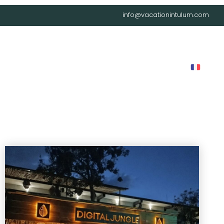
info@vacationintulum.com
LOG
LOCATIONS
CAREER
CONTACT
FAQ