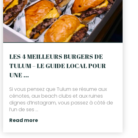
LES 4 MEILLEURS BURGERS DE
TULUM – LE GUIDE LOCAL POUR
UNE ...
Si vous pensez que Tulum se résume aux
cénotes, aux beach clubs et aux ruines
dignes d’Instagram, vous passez à côté de
l’un de ses ...
Read more