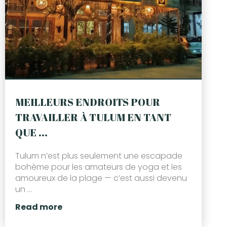
MEILLEURS ENDROITS POUR
TRAVAILLER À TULUM EN TANT
QUE ...
Tulum n’est plus seulement une escapade
bohème pour les amateurs de yoga et les
amoureux de la plage — c’est aussi devenu
un ...
Read more