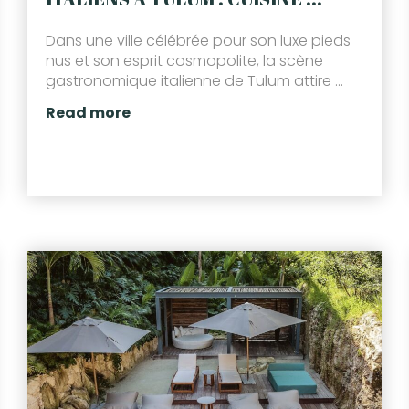
Dans une ville célébrée pour son luxe pieds
nus et son esprit cosmopolite, la scène
gastronomique italienne de Tulum attire ...
Read more