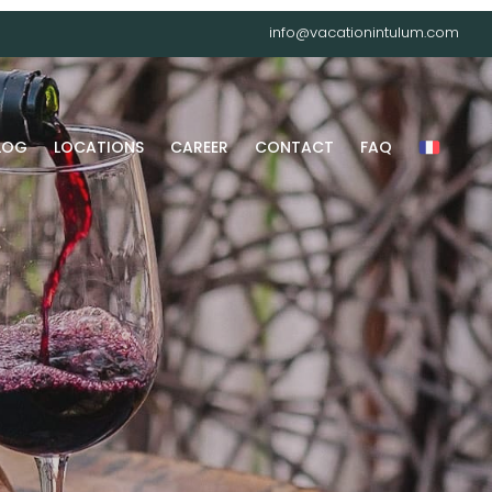
info@vacationintulum.com
LOG
LOCATIONS
CAREER
CONTACT
FAQ