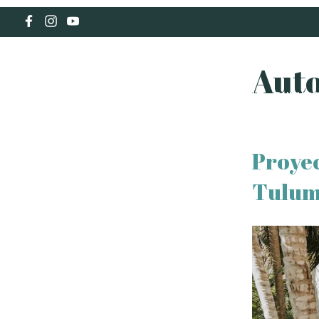
Aut
ALQUILER VACACIONAL
QUÉ HAC
Proyec
Tulum: