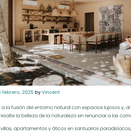
4 febrero, 2025
by
Vincent
no a la fusión del entorno natural con espacios lujosos y, 
esalte la belleza de la naturaleza sin renunciar a las com
villas, apartamentos y áticos en santuarios paradisíacos