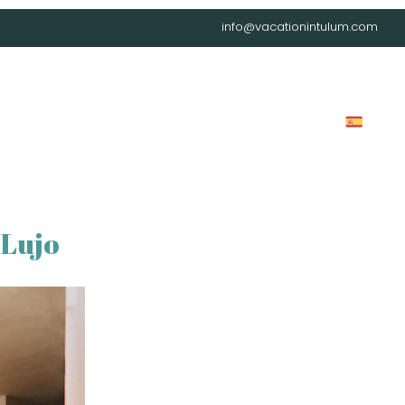
info@vacationintulum.com
G
UBICACIONES
EMPLEO
CONTACTO
FAQ
 Lujo