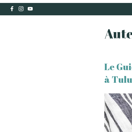
Aute
HOLIDAY RENTAL
Le Gu
à Tul