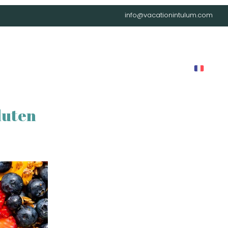
info@vacationintulum.com
LOG
LOCATIONS
CAREER
CONTACT
FAQ
luten