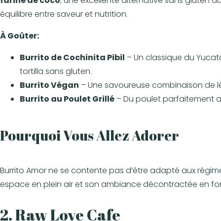
farine de coco
, une excellente alternative sans gluten aux
équilibre entre saveur et nutrition.
À Goûter:
Burrito de Cochinita Pibil
– Un classique du Yucatá
tortilla sans gluten.
Burrito Végan
– Une savoureuse combinaison de lég
Burrito au Poulet Grillé
– Du poulet parfaitement a
Pourquoi V
ous Allez Adorer
Burrito Amor ne se contente pas d’être adapté aux régime
espace en plein air et son ambiance décontractée en font
2. Raw Love Cafe