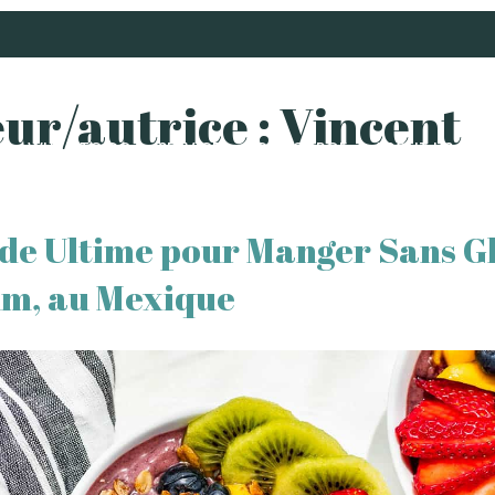
ur/autrice :
Vincent
S
WHAT TO DO
SERVICES
CONCIERGE
ABOUT US
B
ide Ultime pour Manger Sans G
um, au Mexique