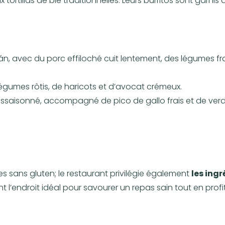
 tortillas de blé traditionnelles. Leurs burritos sont garnis 
n, avec du porc effiloché cuit lentement, des légumes fr
umes rôtis, de haricots et d’avocat crémeux.
ssaisonné, accompagné de pico de gallo frais et de verd
s sans gluten; le restaurant privilégie également
les ing
 l’endroit idéal pour savourer un repas sain tout en prof